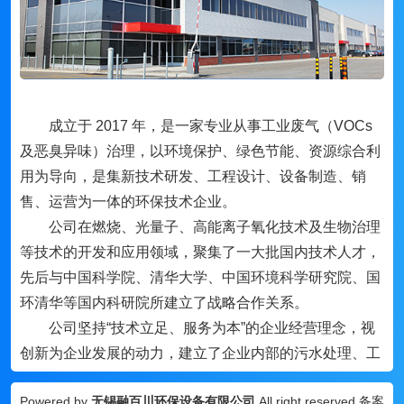
成立于 2017 年，是一家专业从事工
业废气（VOCs
及恶臭异味）治理，以环境保护、绿色节能、资源综
合利
用为导向，是集新技术研发、工程设计、设备制造、销
售、运营
为一体的环保技术企业。
公司在燃烧、光量子、高能离子氧化技术及生物治理
等技术的开
发和应用领域，聚集了一大批国内技术人才，
先后与中国科学院、
清华大学、中国环境科学研究院、国
环清华等国内科研院所建立
了战略合作关系。
公司坚持“技术立足、服务为本”的企业经营理念，视
创新为企
业发展的动力，建立了企业内部的污水处理、工
业废气、恶臭气体处
理专业的工程研发中心，同时与多家
Powered by
无锡融百川环保设备有限公司
All right reserved 备案
科研院所成立了联合实验室，实
现核心技术的研发和新技